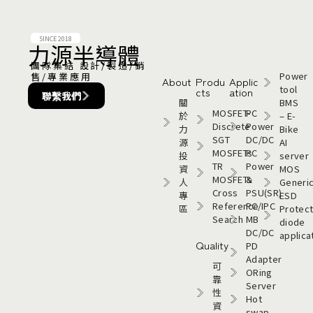
SINCE 2018
力源半導體​
團隊集結 設計/製造/銷
Power
售/專業應用
About
Produ
Applic
tool
cts
ation
聯繫我們
關
BMS
MOSFET-
PC
於
– E-
Discrete
Power
力
Bike
SGT
DC/DC
源
AI
MOSFETs
PC
投
server
TR
Power
資
MOS
MOSFETs
&
人
Generi
Cross
PSU(SR)
專
ESD
Reference
PC/IPC
區
Protect
Search
MB
diode
DC/DC
applica
Quality
PD
Adapter
可
ORing
靠
Server
性
Hot
資
swap